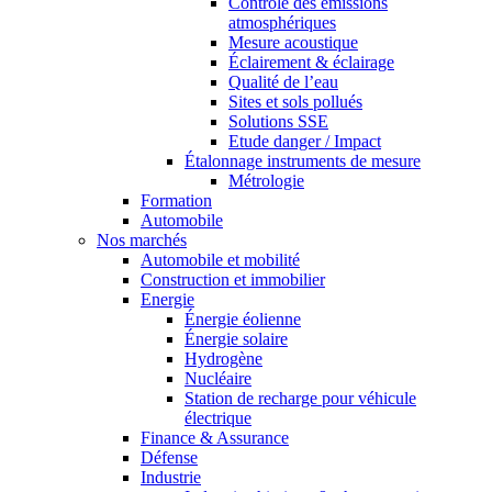
Contrôle des émissions
atmosphériques
Mesure acoustique
Éclairement & éclairage
Qualité de l’eau
Sites et sols pollués
Solutions SSE
Etude danger / Impact
Étalonnage instruments de mesure
Métrologie
Formation
Automobile
Nos marchés
Automobile et mobilité
Construction et immobilier
Energie
Énergie éolienne
Énergie solaire
Hydrogène
Nucléaire
Station de recharge pour véhicule
électrique
Finance & Assurance
Défense
Industrie