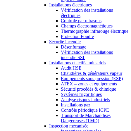
Installations électriques
Vérification des installations
électriques
Contrôle par ultrasons
Champs électromagnétiques
Thermographie infrarouge électrique
Protection Foudre
Sécurité incendie
Désenfumage
Vérification des installations
incendie SSI
Installations et actifs industriels
Audit HSE
Chaudières & générateurs vapeur
Equipements sous pression (ESP)
ATEX – zones et équipements
Sécurité procédés & chimique
Systèmes frigorifiques
Analyse risques industriels
Installations gaz
Contrôle périodique ICPE
Transport de Marchandises
Dangereuses (TMD)
Inspection mécanisée