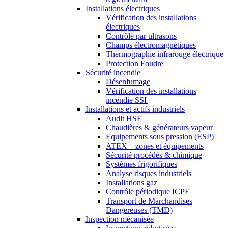
Installations électriques
Vérification des installations
électriques
Contrôle par ultrasons
Champs électromagnétiques
Thermographie infrarouge électrique
Protection Foudre
Sécurité incendie
Désenfumage
Vérification des installations
incendie SSI
Installations et actifs industriels
Audit HSE
Chaudières & générateurs vapeur
Equipements sous pression (ESP)
ATEX – zones et équipements
Sécurité procédés & chimique
Systèmes frigorifiques
Analyse risques industriels
Installations gaz
Contrôle périodique ICPE
Transport de Marchandises
Dangereuses (TMD)
Inspection mécanisée