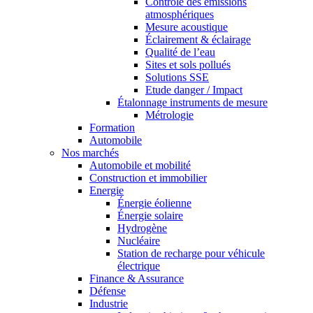
Contrôle des émissions
atmosphériques
Mesure acoustique
Éclairement & éclairage
Qualité de l’eau
Sites et sols pollués
Solutions SSE
Etude danger / Impact
Étalonnage instruments de mesure
Métrologie
Formation
Automobile
Nos marchés
Automobile et mobilité
Construction et immobilier
Energie
Énergie éolienne
Énergie solaire
Hydrogène
Nucléaire
Station de recharge pour véhicule
électrique
Finance & Assurance
Défense
Industrie