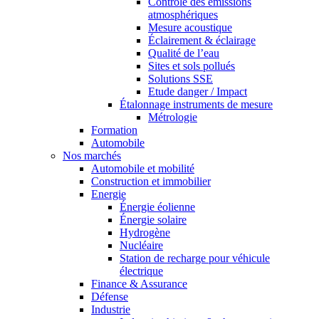
Contrôle des émissions
atmosphériques
Mesure acoustique
Éclairement & éclairage
Qualité de l’eau
Sites et sols pollués
Solutions SSE
Etude danger / Impact
Étalonnage instruments de mesure
Métrologie
Formation
Automobile
Nos marchés
Automobile et mobilité
Construction et immobilier
Energie
Énergie éolienne
Énergie solaire
Hydrogène
Nucléaire
Station de recharge pour véhicule
électrique
Finance & Assurance
Défense
Industrie