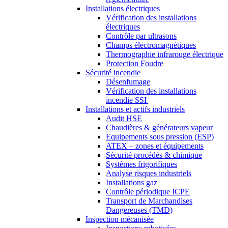
Installations électriques
Vérification des installations
électriques
Contrôle par ultrasons
Champs électromagnétiques
Thermographie infrarouge électrique
Protection Foudre
Sécurité incendie
Désenfumage
Vérification des installations
incendie SSI
Installations et actifs industriels
Audit HSE
Chaudières & générateurs vapeur
Equipements sous pression (ESP)
ATEX – zones et équipements
Sécurité procédés & chimique
Systèmes frigorifiques
Analyse risques industriels
Installations gaz
Contrôle périodique ICPE
Transport de Marchandises
Dangereuses (TMD)
Inspection mécanisée