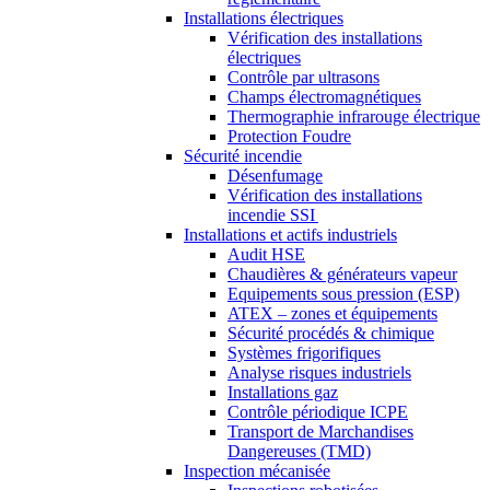
Installations électriques
Vérification des installations
électriques
Contrôle par ultrasons
Champs électromagnétiques
Thermographie infrarouge électrique
Protection Foudre
Sécurité incendie
Désenfumage
Vérification des installations
incendie SSI
Installations et actifs industriels
Audit HSE
Chaudières & générateurs vapeur
Equipements sous pression (ESP)
ATEX – zones et équipements
Sécurité procédés & chimique
Systèmes frigorifiques
Analyse risques industriels
Installations gaz
Contrôle périodique ICPE
Transport de Marchandises
Dangereuses (TMD)
Inspection mécanisée