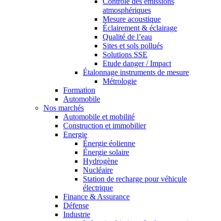
Contrôle des émissions
atmosphériques
Mesure acoustique
Éclairement & éclairage
Qualité de l’eau
Sites et sols pollués
Solutions SSE
Etude danger / Impact
Étalonnage instruments de mesure
Métrologie
Formation
Automobile
Nos marchés
Automobile et mobilité
Construction et immobilier
Energie
Énergie éolienne
Énergie solaire
Hydrogène
Nucléaire
Station de recharge pour véhicule
électrique
Finance & Assurance
Défense
Industrie