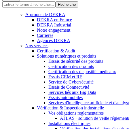
Recherche
À propos de DEKRA
DEKRA en France
DEKRA Industrial
Notre engagement
Carrières
Agences DEKRA
Nos services
Certification & Audit
Solutions numériques et produits
Essais de sécurité des produits
Certification des produits
Certification des dispositifs médicaux
Essais CEM et RF
Service de Cybersécurité
Essais de Connectivité
Services liés aux Big Data
Essais automobiles
Services d'intelligence artificielle et d'analy
Vérification & Inspection industrielle
Vos obligations reglementaires
ATLAS - solution de veille réglement
Installations électriques
Vérification des installations électriqu