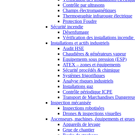
Contrôle par ultrasons
Champs électromagnétiques
Thermographie infrarouge électrique
Protection Foudre
Sécurité incendie
Désenfumage
Vérification des installations incendi
Installations et actifs industriels
Audit HSE
Chaudières & générateurs vapeur
Equipements sous pression (ESP)
ATEX – zones et équipements
Sécurité procédés & chimique
Systèmes frigorifiques
Analyse risques industriels
Installations gaz
Contrôle périodique ICPE
Transport de Marchandises Dangere
Inspection mécanisée
Inspections robotisées
Drones & inspections visuelles
Ascenseurs, machines, équipements et grues
Appareils de levage
Grue de chantier