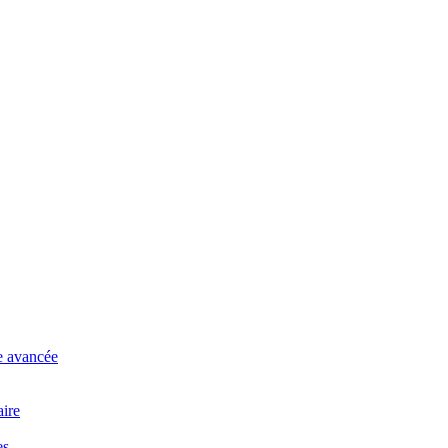
se avancée
aire
es