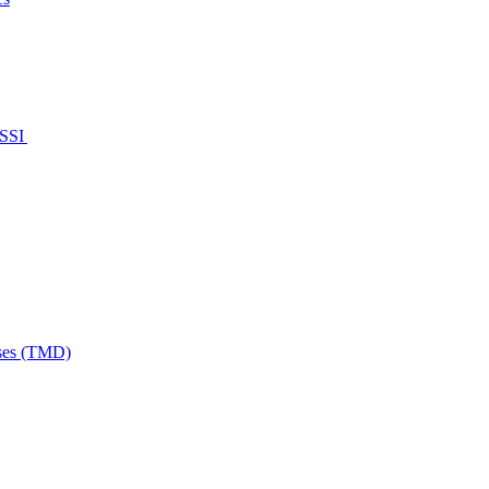
e SSI
uses (TMD)