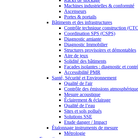
Racks de stockage
Machines industrielles & conformité
Ascenseurs
Portes & portails
Bâtiments et des infrastructures
Contrôle technique construction (CT
Coordination SPS (CSPS)
Diagnostic amiante
Diagnostic Immobilier
Structures provisoires et démontables
Aire de jeux
Solidité des bâtiments
Façades isolantes : diagnostic et contr
Accessibilité PMR
Santé, Sécurité et Environnement
Qualité de l'air
Contrôle des émissions atmosphériqu
Mesure acoustique
Éclairement & éclairage
Qualité de l’eau
Sites et sols pollués
Solutions SSE
Etude danger / Impact
Étalonnage instruments de mesure
Métrologie