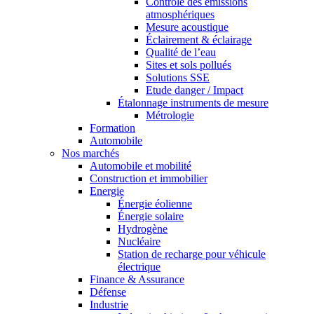
Contrôle des émissions
atmosphériques
Mesure acoustique
Éclairement & éclairage
Qualité de l’eau
Sites et sols pollués
Solutions SSE
Etude danger / Impact
Étalonnage instruments de mesure
Métrologie
Formation
Automobile
Nos marchés
Automobile et mobilité
Construction et immobilier
Energie
Énergie éolienne
Énergie solaire
Hydrogène
Nucléaire
Station de recharge pour véhicule
électrique
Finance & Assurance
Défense
Industrie