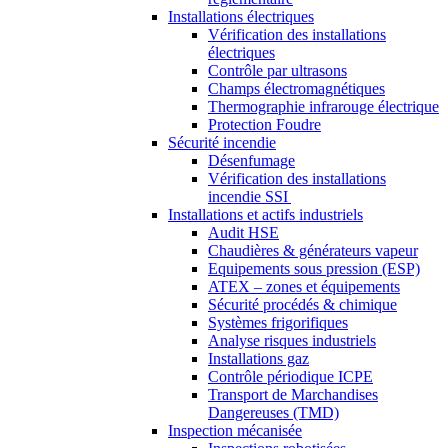
Installations électriques
Vérification des installations
électriques
Contrôle par ultrasons
Champs électromagnétiques
Thermographie infrarouge électrique
Protection Foudre
Sécurité incendie
Désenfumage
Vérification des installations
incendie SSI
Installations et actifs industriels
Audit HSE
Chaudières & générateurs vapeur
Equipements sous pression (ESP)
ATEX – zones et équipements
Sécurité procédés & chimique
Systèmes frigorifiques
Analyse risques industriels
Installations gaz
Contrôle périodique ICPE
Transport de Marchandises
Dangereuses (TMD)
Inspection mécanisée