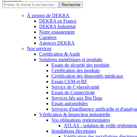
Recherche
À propos de DEKRA
DEKRA en France
DEKRA Industrial
Notre engagement
Carrières
Agences DEKRA
Nos services
Certification & Audit
Solutions numériques et produits
Essais de sécurité des produits
Certification des produits
Certification des dispositifs médicaux
Essais CEM et RF
Service de Cybersécurité
Essais de Connectivité
Services liés aux Big Data
Essais automobiles
Services d'intelligence artificielle et d'analy
Vérification & Inspection industrielle
Vos obligations reglementaires
ATLAS - solution de veille réglement
Installations électriques
Vérification des installations électriqu