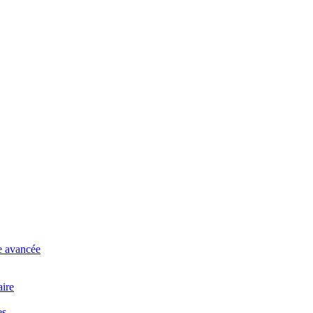
se avancée
aire
es