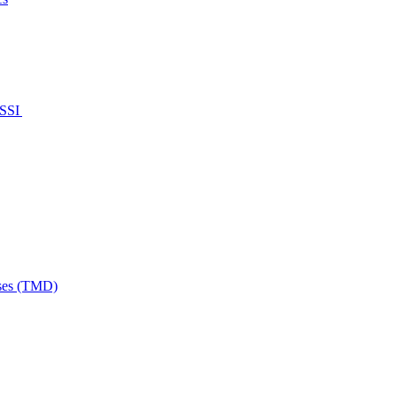
e SSI
uses (TMD)