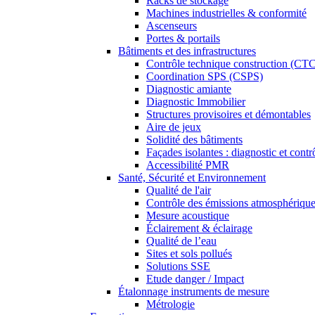
Racks de stockage
Machines industrielles & conformité
Ascenseurs
Portes & portails
Bâtiments et des infrastructures
Contrôle technique construction (CT
Coordination SPS (CSPS)
Diagnostic amiante
Diagnostic Immobilier
Structures provisoires et démontables
Aire de jeux
Solidité des bâtiments
Façades isolantes : diagnostic et contr
Accessibilité PMR
Santé, Sécurité et Environnement
Qualité de l'air
Contrôle des émissions atmosphériqu
Mesure acoustique
Éclairement & éclairage
Qualité de l’eau
Sites et sols pollués
Solutions SSE
Etude danger / Impact
Étalonnage instruments de mesure
Métrologie