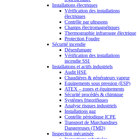
Installations électriques
Vérification des installations
électriques
Contrôle par ultrasons
Champs électromagnétiques
Thermographie infrarouge électrique
Protection Foudre
Sécurité incendie
Désenfumage
Vérification des installations
incendie SSI
Installations et actifs industriels
Audit HSE
Chaudières & générateurs vapeur
Equipements sous pression (ESP)
ATEX – zones et équipements
Sécurité procédés & chimique
Systèmes frigorifiques
Analyse risques industriels
Installations gaz
Contrôle périodique ICPE
Transport de Marchandises
Dangereuses (TMD)
Inspection mécanisée