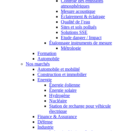
Contrôle des émissions
atmosphériques
Mesure acoustique
Éclairement & éclairage
Qualité de l’eau
Sites et sols pollués
Solutions SSE
Etude danger / Impact
Étalonnage instruments de mesure
Métrologie
Formation
Automobile
Nos marchés
Automobile et mobilité
Construction et immobilier
Energie
Énergie éolienne
Énergie solaire
Hydrogène
Nucléaire
Station de recharge pour véhicule
électrique
Finance & Assurance
Défense
Industrie