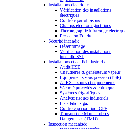
Installations électriques
Vérification des installations
électriques
Contrôle par ultrasons
Champs électromagnétiques
Thermographie infrarouge électrique
Protection Foudre
Sécurité incendie
Désenfumage
Vérification des installations
incendie SSI
Installations et actifs industriels
Audit HSE
Chaudières & générateurs vapeur
Equipements sous pression (ESP)
ATEX – zones et équipements
Sécurité procédés & chimique
Systèmes frigorifiques
Analyse risques industriels
Installations gaz
Contrôle périodique ICPE
Transport de Marchandises
Dangereuses (TMD)
Inspection mécanisée