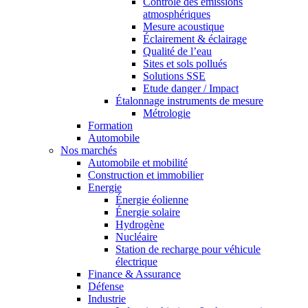
Contrôle des émissions
atmosphériques
Mesure acoustique
Éclairement & éclairage
Qualité de l’eau
Sites et sols pollués
Solutions SSE
Etude danger / Impact
Étalonnage instruments de mesure
Métrologie
Formation
Automobile
Nos marchés
Automobile et mobilité
Construction et immobilier
Energie
Énergie éolienne
Énergie solaire
Hydrogène
Nucléaire
Station de recharge pour véhicule
électrique
Finance & Assurance
Défense
Industrie