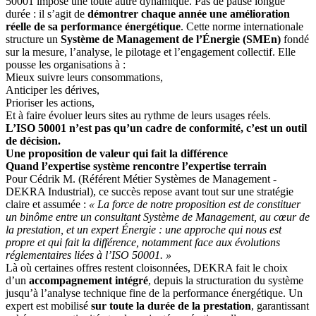
50001 impose une toute autre dynamique. Pas de pause longue
durée : il s’agit de
démontrer chaque année une amélioration
réelle de sa performance énergétique
. Cette norme internationale
structure un
Système de Management de l’Énergie (SMEn)
fondé
sur la mesure, l’analyse, le pilotage et l’engagement collectif. Elle
pousse les organisations à :
Mieux suivre leurs consommations,
Anticiper les dérives,
Prioriser les actions,
Et à faire évoluer leurs sites au rythme de leurs usages réels.
L’ISO 50001 n’est pas qu’un cadre de conformité, c’est un outil
de décision.
Une proposition de valeur qui fait la différence
Quand l’expertise système rencontre l’expertise terrain
Pour Cédrik M. (Référent Métier Systèmes de Management -
DEKRA Industrial), ce succès repose avant tout sur une stratégie
claire et assumée :
« La force de notre proposition est de constituer
un binôme entre un consultant Système de Management, au cœur de
la prestation, et un expert Énergie : une approche qui nous est
propre et qui fait la différence, notamment face aux évolutions
réglementaires liées à l’ISO 50001. »
Là où certaines offres restent cloisonnées, DEKRA fait le choix
d’un
accompagnement intégré
, depuis la structuration du système
jusqu’à l’analyse technique fine de la performance énergétique. Un
expert est mobilisé
sur toute la durée de la prestation
, garantissant