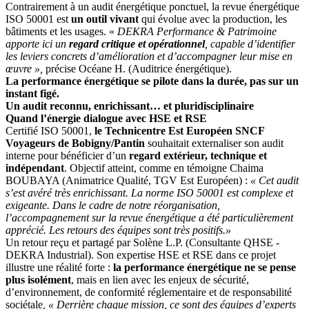
Contrairement à un audit énergétique ponctuel, la revue énergétique
ISO 50001 est
un outil vivant
qui évolue avec la production, les
bâtiments et les usages. «
DEKRA Performance & Patrimoine
apporte ici un
regard critique et opérationnel
, capable d’identifier
les leviers concrets d’amélioration et d’accompagner leur mise en
œuvre »,
précise Océane H. (Auditrice énergétique).
La performance énergétique se pilote dans la durée, pas sur un
instant figé.
Un audit reconnu, enrichissant… et pluridisciplinaire
Quand l’énergie dialogue avec HSE et RSE
Certifié ISO 50001,
le Technicentre Est Européen SNCF
Voyageurs de Bobigny/Pantin
souhaitait externaliser son audit
interne pour bénéficier d’un
regard extérieur, technique et
indépendant
. Objectif atteint, comme en témoigne Chaima
BOUBAYA (Animatrice Qualité, TGV Est Européen) :
« Cet audit
s’est avéré très enrichissant. La norme ISO 50001 est complexe et
exigeante. Dans le cadre de notre réorganisation,
l’accompagnement sur la revue énergétique a été particulièrement
apprécié. Les retours des équipes sont très positifs.»
Un retour reçu et partagé par Solène L.P. (Consultante QHSE -
DEKRA Industrial). Son expertise HSE et RSE dans ce projet
illustre une réalité forte :
la performance énergétique ne se pense
plus isolément
, mais en lien avec les enjeux de sécurité,
d’environnement, de conformité réglementaire et de responsabilité
sociétale
, « Derrière chaque mission, ce sont des équipes d’experts