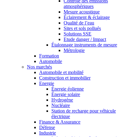
Contrôle des émissions
atmosphériques
Mesure acoustique
Éclairement & éclairage
Qualité de l’eau
Sites et sols pollués
Solutions SSE
Etude danger / Impact
Étalonnage instruments de mesure
Métrologie
Formation
Automobile
Nos marchés
Automobile et mobilité
Construction et immobilier
Energie
Énergie éolienne
Énergie solaire
Hydrogène
Nucléaire
Station de recharge pour véhicule
électrique
Finance & Assurance
Défense
Industrie