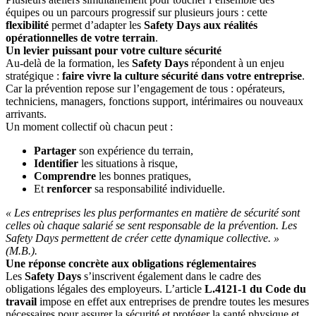
équipes ou un parcours progressif sur plusieurs jours : cette
flexibilité
permet d’adapter les
Safety Days
aux réalités
opérationnelles de votre terrain
.
Un levier puissant pour votre culture sécurité
Au-delà de la formation, les
Safety Days
répondent à un enjeu
stratégique :
faire vivre la culture sécurité dans votre entreprise
.
Car la prévention repose sur l’engagement de tous : opérateurs,
techniciens, managers, fonctions support, intérimaires ou nouveaux
arrivants.
Un moment collectif où chacun peut :
Partager
son expérience du terrain,
Identifier
les situations à risque,
Comprendre
les bonnes pratiques,
Et
renforcer
sa responsabilité individuelle.
« Les entreprises les plus performantes en matière de sécurité sont
celles où chaque salarié se sent responsable de la prévention. Les
Safety Days permettent de créer cette dynamique collective. »
(M.B.).
Une réponse concrète aux obligations réglementaires
Les
Safety Days
s’inscrivent également dans le cadre des
obligations légales des employeurs. L’article
L.4121-1 du Code du
travail
impose en effet aux entreprises de prendre toutes les mesures
nécessaires pour assurer la sécurité et protéger la santé physique et