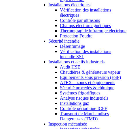
Installations électriques
Vérification des installations
électriques
Contrôle par ultrasons
Champs électromagnétiques
Thermographie infrarouge électrique
Protection Foudre
Sécurité incendie
Désenfumage
Vérification des installations
incendie SSI
Installations et actifs industriels
Audit HSE
Chaudières & générateurs vapeur
Equipements sous pression (ESP)
ATEX – zones et équipements
Sécurité procédés & chimique
Systèmes frigorifiques
Analyse risques industriels
Installations gaz
Contrôle périodique ICPE
Transport de Marchandises
Dangereuses (TMD)
Inspection mécanisée