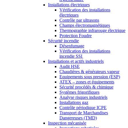
Installations électriques
Vérification des installations
électriques
Contrôle par ultrasons
Champs électromagnétiques
Thermographie infrarouge électrique
Protection Foudre
Sécurité incendie
Désenfumage
Vérification des installations
incendie SSI
Installations et actifs industriels
Audit HSE
Chaudières & générateurs vapeur
Equipements sous pression (ESP)
ATEX – zones et équipements
Sécurité procédés & chimique
Systèmes frigorifiques
Analyse risques industriels
Installations gaz
Contrôle périodique ICPE
Transport de Marchandises
Dangereuses (TMD)
Inspection mécanisée