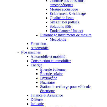
Contrôle des émissions
atmosphériques
Mesure acoustique
Éclairement & éclairage
Qualité de l’eau
Sites et sols pollués
Solutions SSE
Etude danger / Impact
Étalonnage instruments de mesure
Métrologie
Formation
Automobile
Nos marchés
Automobile et mobilité
Construction et immobilier
Energie
Énergie éolienne
Énergie solaire
Hydrogène
Nucléaire
Station de recharge pour véhicule
électrique
Finance & Assurance
Défense
Industrie