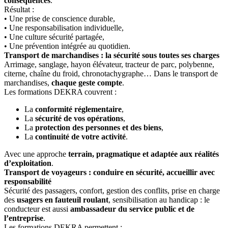
conséquences
.
Résultat :
• Une prise de conscience durable,
• Une responsabilisation individuelle,
• Une culture sécurité partagée,
• Une prévention intégrée au quotidien.
Transport de marchandises : la sécurité sous toutes ses charges
Arrimage, sanglage, hayon élévateur, tracteur de parc, polybenne,
citerne, chaîne du froid, chronotachygraphe… Dans le transport de
marchandises,
chaque geste compte
.
Les formations DEKRA couvrent :
La
conformité réglementaire
,
La
sécurité de vos opérations
,
La
protection des personnes et des biens
,
La
continuité de votre activité
.
Avec une approche
terrain, pragmatique et adaptée aux réalités
d’exploitation
.
Transport de voyageurs : conduire en sécurité, accueillir avec
responsabilité
Sécurité des passagers, confort, gestion des conflits, prise en charge
des
usagers en fauteuil roulant
, sensibilisation au handicap : le
conducteur est aussi
ambassadeur du service public et de
l’entreprise
.
Les formations DEKRA permettent :