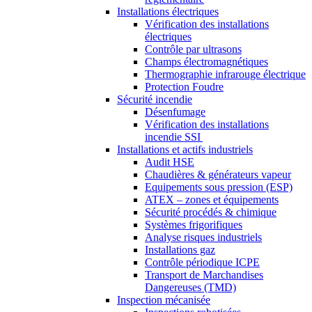
Installations électriques
Vérification des installations
électriques
Contrôle par ultrasons
Champs électromagnétiques
Thermographie infrarouge électrique
Protection Foudre
Sécurité incendie
Désenfumage
Vérification des installations
incendie SSI
Installations et actifs industriels
Audit HSE
Chaudières & générateurs vapeur
Equipements sous pression (ESP)
ATEX – zones et équipements
Sécurité procédés & chimique
Systèmes frigorifiques
Analyse risques industriels
Installations gaz
Contrôle périodique ICPE
Transport de Marchandises
Dangereuses (TMD)
Inspection mécanisée