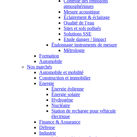
Contrôle des émissions
atmosphériques
Mesure acoustique
Éclairement & éclairage
Qualité de l’eau
Sites et sols pollués
Solutions SSE
Etude danger / Impact
Étalonnage instruments de mesure
Métrologie
Formation
Automobile
Nos marchés
Automobile et mobilité
Construction et immobilier
Energie
Énergie éolienne
Énergie solaire
Hydrogène
Nucléaire
Station de recharge pour véhicule
électrique
Finance & Assurance
Défense
Industrie