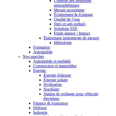
Contrôle des émissions
atmosphériques
Mesure acoustique
Éclairement & éclairage
Qualité de l’eau
Sites et sols pollués
Solutions SSE
Etude danger / Impact
Étalonnage instruments de mesure
Métrologie
Formation
Automobile
Nos marchés
Automobile et mobilité
Construction et immobilier
Energie
Énergie éolienne
Énergie solaire
Hydrogène
Nucléaire
Station de recharge pour véhicule
électrique
Finance & Assurance
Défense
Industrie