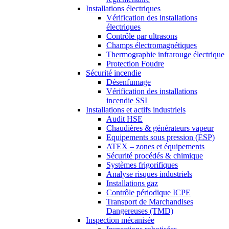
Installations électriques
Vérification des installations
électriques
Contrôle par ultrasons
Champs électromagnétiques
Thermographie infrarouge électrique
Protection Foudre
Sécurité incendie
Désenfumage
Vérification des installations
incendie SSI
Installations et actifs industriels
Audit HSE
Chaudières & générateurs vapeur
Equipements sous pression (ESP)
ATEX – zones et équipements
Sécurité procédés & chimique
Systèmes frigorifiques
Analyse risques industriels
Installations gaz
Contrôle périodique ICPE
Transport de Marchandises
Dangereuses (TMD)
Inspection mécanisée